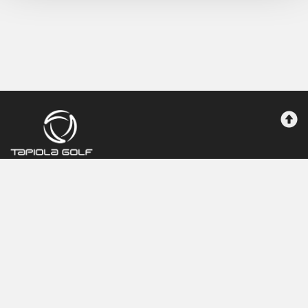
Tapiolagolf
Maksutavat
Tilausehdot
Rekisteriseloste
Yhteystiedot