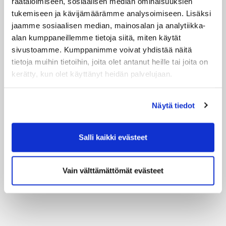
räätälöimiseen, sosiaalisen median ominaisuuksien
tukemiseen ja kävijämäärämme analysoimiseen. Lisäksi
jaamme sosiaalisen median, mainosalan ja analytiikka-
Tilaa täältä
alan kumppaneillemme tietoja siitä, miten käytät
sivustoamme. Kumppanimme voivat yhdistää näitä
tietoja muihin tietoihin, joita olet antanut heille tai joita on
kerätty, kun olet käyttänyt heidän palvelujaan.
Näytä tiedot
Salli kaikki evästeet
Vain välttämättömät evästeet