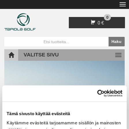
Na
0
0 €
Haku
VALITSE SIVU
Navi
Tämä sivusto käyttää evästeitä
Pelioikeudet ja sarjakortit
Käytämme evästeitä tarjoamamme sisällön ja mainosten
kaudelle 2026 tilattavissa